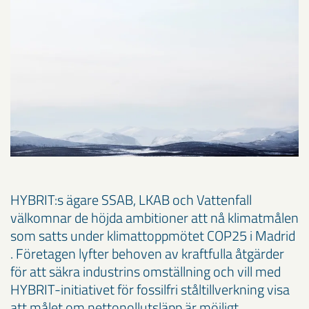
HYBRIT:s ägare SSAB, LKAB och Vattenfall
välkomnar de höjda ambitioner att nå klimatmålen
som satts under klimattoppmötet COP25 i Madrid
. Företagen lyfter behoven av kraftfulla åtgärder
för att säkra industrins omställning och vill med
HYBRIT-initiativet för fossilfri ståltillverkning visa
att målet om nettonollutsläpp är möjligt.