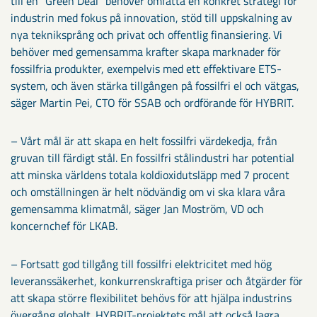
till en ”Green Deal” behöver omfatta en konkret strategi för
industrin med fokus på innovation, stöd till uppskalning av
nya tekniksprång och privat och offentlig finansiering. Vi
behöver med gemensamma krafter skapa marknader för
fossilfria produkter, exempelvis med ett effektivare ETS-
system, och även stärka tillgången på fossilfri el och vätgas,
säger Martin Pei, CTO för SSAB och ordförande för HYBRIT.
– Vårt mål är att skapa en helt fossilfri värdekedja, från
gruvan till färdigt stål. En fossilfri stålindustri har potential
att minska världens totala koldioxidutsläpp med 7 procent
och omställningen är helt nödvändig om vi ska klara våra
gemensamma klimatmål, säger Jan Moström, VD och
koncernchef för LKAB.
– Fortsatt god tillgång till fossilfri elektricitet med hög
leveranssäkerhet, konkurrenskraftiga priser och åtgärder för
att skapa större flexibilitet behövs för att hjälpa industrins
övergång globalt. HYBRIT-projektets mål att också lagra