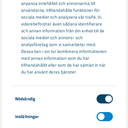
Business Sweden, “The key to Swedish sustainable success”,
anpassa innehållet och annonserna till
(14.00-14.45) nordiska paviljongen.
användarna, tillhandahålla funktioner för
sociala medier och analysera vår trafik. Vi
Onsdag 11 december
vidarebefordrar även sådana identifierare
och annan information från din enhet till de
sociala medier och annons- och
Business Sweden, “Business+Politics = fast change”, ( 11.30-
analysföretag som vi samarbetar med.
12.30) nordiska paviljongen.
Dessa kan i sin tur kombinera informationen
med annan information som du har
Torsdag 12 december
tillhandahållit eller som de har samlat in när
du har använt deras tjänster.
Business Europe, “Industrial decarbonisation: Key examples
from EU business”, (12.30-14.00) EU paviljongen (LKAB
deltar)
Samtyckesval
Nödvändig
HYBRIT: Technology transition for industry, (14.30-16.00) EU
paviljongen, (SSAB, LKAB och Vattenfall deltar).
Inställningar
”Accelerating industry transformation – IKEA becoming