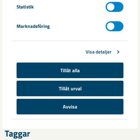
climate positive by 2030”, (16.30-18.00) EU paviljongen,
Statistik
Vattenfall deltar
Marknadsföring
Fredag 13 december
Business Sweden,”Becoming fossil free to increase
Visa detaljer
competitiveness” (9.30-10.15) Nordiska Paviljongen. (LKAB)
Tillåt alla
Cooperating for the future: Sustainable Underground Mining,
(14.30-16.00) EU paviljongen (LKAB deltar).
Tillåt urval
Dela
Avvisa
Taggar