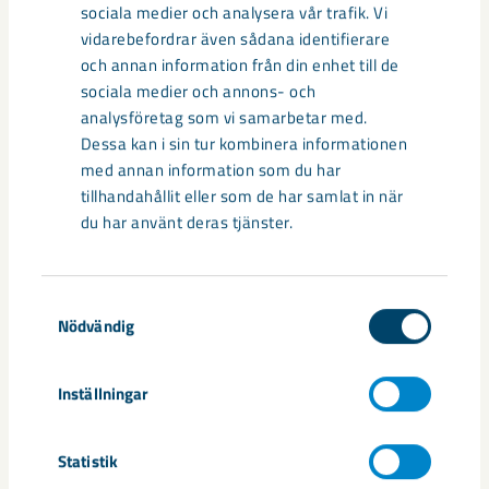
sociala medier och analysera vår trafik. Vi
vidarebefordrar även sådana identifierare
och annan information från din enhet till de
Sibirien-området i gamla Kiruna
sociala medier och annons- och
centrum avvecklas under 2026
analysföretag som vi samarbetar med.
Dessa kan i sin tur kombinera informationen
Under sommaren 2026 fortsätter avveckling av fastigheter i
med annan information som du har
gamla Kiruna centrum på grund av den pågående gruvdriften
tillhandahållit eller som de har samlat in när
– bland annat ...
du har använt deras tjänster.
Samtyckesval
Nödvändig
Inställningar
Statistik