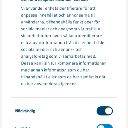
Vi använder enhetsidentifierare för att
anpassa innehållet och annonserna till
användarna, tillhandahålla funktioner för
sociala medier och analysera vår trafik. Vi
vidarebefordrar även sådana identifierare
Framsteg i Luleå för satsningen på
och annan information från din enhet till de
kritiska mineral
sociala medier och annons- och
analysföretag som vi samarbetar med.
Det har gått drygt ett år sedan LKAB tog de första spadtagen
Dessa kan i sin tur kombinera informationen
för den planerade industriparken på Svartön i Luleå. ...
med annan information som du har
tillhandahållit eller som de har samlat in när
du har använt deras tjänster.
Samtyckesval
Nödvändig