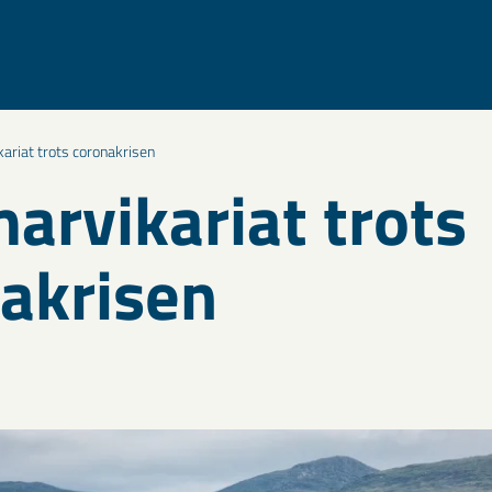
riat trots coronakrisen
rvikariat trots
akrisen