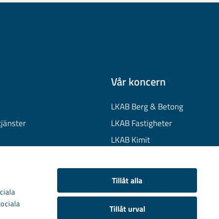
Vår koncern
LKAB Berg & Betong
tjänster
LKAB Fastigheter
LKAB Kimit
on
LKAB Mekaniska
onuppgifter
LKAB Minerals
Tillåt alla
kies
LKAB Wassara
ciala
sociala
Samhällsutveckling
Tillåt urval