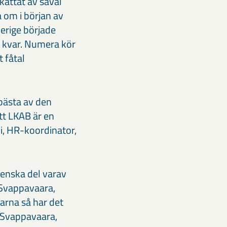
kattat av såväl
a om i början av
verige började
r kvar. Numera kör
t fåtal
t bästa av den
att LKAB är en
mi, HR-koordinator,
venska del varav
 Svappavaara,
arna så har det
, Svappavaara,