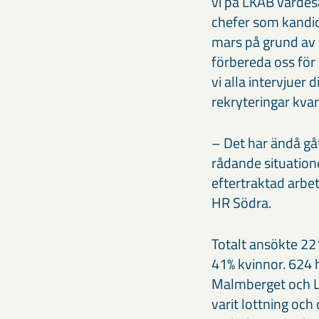
vi på LKAB värdesä
chefer som kandida
mars på grund av c
förbereda oss för
vi alla intervjuer 
rekryteringar kvar
– Det har ändå gått
rådande situatione
eftertraktad arbet
HR Södra.
Totalt ansökte 22
41% kvinnor. 624 
Malmberget och Lu
varit lottning och