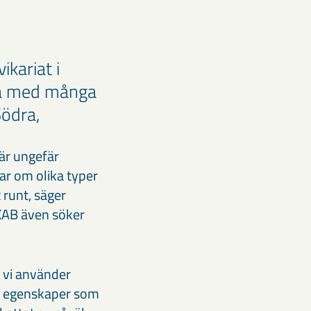
kariat i
rna med många
Södra,
 är ungefär
ar om olika typer
 runt, säger
LKAB även söker
r vi använder
på egenskaper som