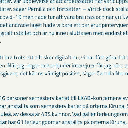
tter. Vår upplevelse är att arbetssättet har varit upps
ter, säger Pernilla och fortsätter: – Vi fick dock ställ
ovid-19 men hade tur att vara bra i fas och när vi i S
 det ändrade läget hade vi bara ett par gruppintervjue
digitalt i stället och är nu inne i slutfasen med endast et
.
 bra trots att allt sker digitalt nu, vi har fått göra de
n. När jag ringer och erbjuder intervjuer får jag höra 
sgivare, det känns väldigt positivt, säger Camilla Nie
16 personer semestervikariat till LKAB-koncernens s
har anställts som semestervikarier på orterna Kiruna,
leå, av dessa är 43% kvinnor. Vad gäller ferieungdom
 där har 61 ferieungdomar anställts på orterna Kiruna