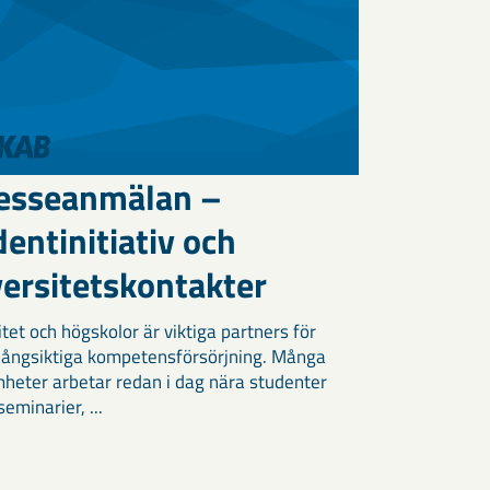
resseanmälan –
entinitiativ och
versitetskontakter
tet och högskolor är viktiga partners för
långsiktiga kompetensförsörjning. Många
heter arbetar redan i dag nära studenter
eminarier, ...