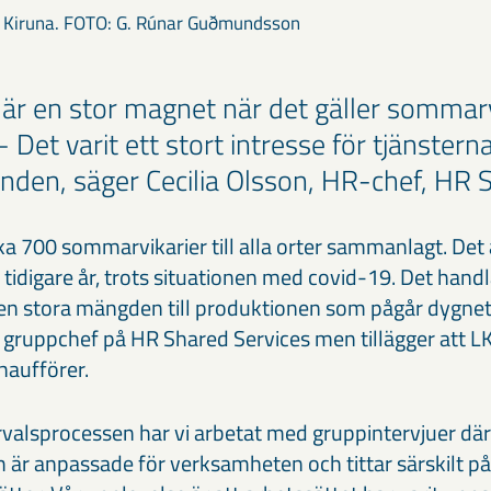
 Kiruna. FOTO: G. Rúnar Guðmundsson
 är en stor magnet när det gäller sommarvi
 Det varit ett stort intresse för tjänste
anden, säger Cecilia Olsson, HR-chef, HR 
irka 700 sommarvikarier till alla orter sammanlagt. Det
idigare år, trots situationen med covid-19. Det handl
den stora mängden till produktionen som pågår dygnet
, gruppchef på HR Shared Services men tillägger att 
haufförer.
urvalsprocessen har vi arbetat med gruppintervjuer dä
 är anpassade för verksamheten och tittar särskilt 