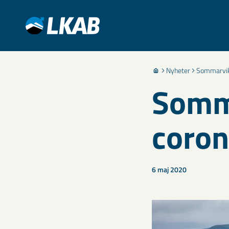
Nyheter
Sommarvika
Somma
coron
6 maj 2020