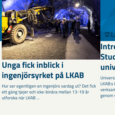
Int
Stud
Unga fick inblick i
uni
ingenjörsyrket på LKAB
Universi
LKAB:s 
Hur ser egentligen en ingenjörs vardag ut? Det fick
verksam
ett gäng tjejer och icke-binära mellan 13-19 år
genom s
utforska när LKAB ...