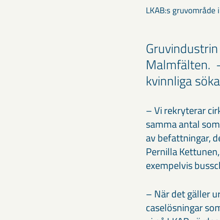
LKAB:s gruvområde i
Gruvindustrin
Malmfälten. –
kvinnliga sök
​– Vi rekryterar c
samma antal som t
av befattningar, 
Pernilla Kettunen
exempelvis bussc
– När det gäller 
caselösningar som