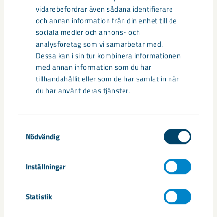
vidarebefordrar även sådana identifierare
och annan information från din enhet till de
sociala medier och annons- och
analysföretag som vi samarbetar med.
Dessa kan i sin tur kombinera informationen
med annan information som du har
tillhandahållit eller som de har samlat in när
du har använt deras tjänster.
Så kan humanoida robotar öka
säkerheten i framtidens gruva
Samtyckesval
Utvecklingen av humanoida robotar, människoliknande
Nödvändig
robotar med armar och ben, går snabbt. I takt med att
tekniken blir alltmer avancerad ...
Inställningar
Statistik