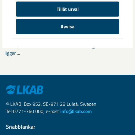
Tillåt urval
Fokus på östra Malmberget i
samhällsomvandlingen
Avvisa
Samhällsomvandlingen i Gällivare har pågått i snart tio år
och mycket av det stora arbetet har redan genomförts. Nu
ligger ...
© LKAB, Box 952, SE-971 28 Luleå, Sweden
Tel 0771-760 000, e-post
info@lkab.com
Snabblänkar