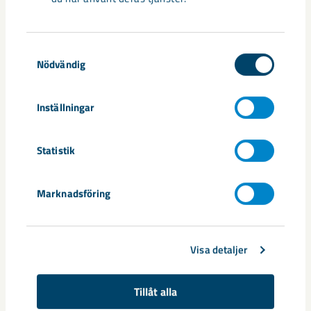
Samtyckesval
Nödvändig
Nytt sovringsverk växer fram
Inställningar
Nu syns det hur LKAB:s nya sovringsverk successivt tar form.
Anläggningen kommer att ersätta det befintliga verket från
1950-talet och ...
Statistik
Marknadsföring
Visa detaljer
Tillåt alla