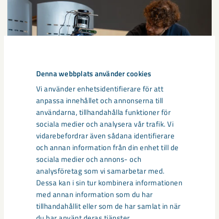
Denna webbplats använder cookies
Vi använder enhetsidentifierare för att
anpassa innehållet och annonserna till
användarna, tillhandahålla funktioner för
sociala medier och analysera vår trafik. Vi
Så kan humanoida robotar öka
vidarebefordrar även sådana identifierare
säkerheten i framtidens gruva
och annan information från din enhet till de
sociala medier och annons- och
Utvecklingen av humanoida robotar, människoliknande
analysföretag som vi samarbetar med.
robotar med armar och ben, går snabbt. I takt med att
Dessa kan i sin tur kombinera informationen
tekniken blir alltmer avancerad ...
med annan information som du har
tillhandahållit eller som de har samlat in när
du har använt deras tjänster.