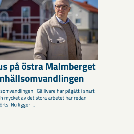
us på östra Malmberget
amhällsomvandlingen
somvandlingen i Gällivare har pågått i snart
och mycket av det stora arbetet har redan
ts. Nu ligger ...