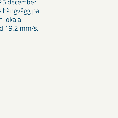
 25 december
ds hängvägg på
n lokala
ed 19,2 mm/s.