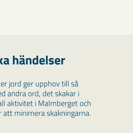
ka händelser
r jord ger upphov till så
ed andra ord, det skakar i
ll aktivitet i Malmberget och
ör att minimera skakningarna.