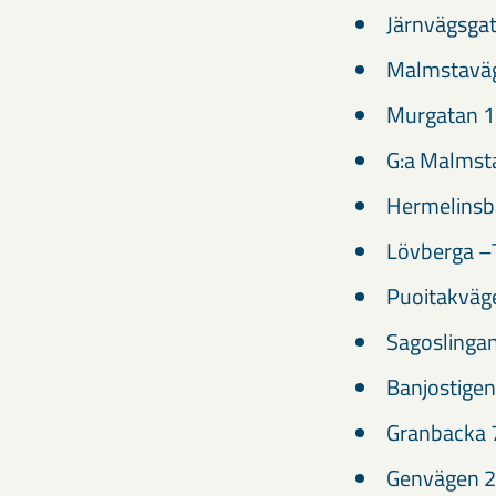
Järnvägsga
Malmstaväg
Murgatan 1
G:a Malmst
Hermelinsb
Lövberga –
Puoitakväg
Sagoslinga
Banjostige
Granbacka 
Genvägen 2