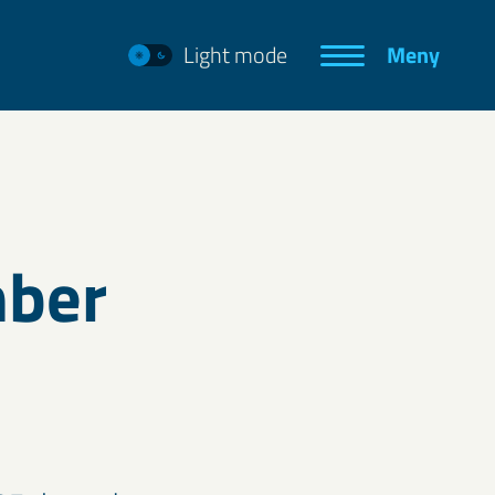
Light mode
Meny
mber