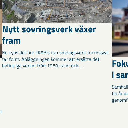
Nytt sovringsverk växer
fram
Nu syns det hur LKAB:s nya sovringsverk successivt
tar form. Anläggningen kommer att ersätta det
Fok
befintliga verket från 1950-talet och ...
i s
Samhäll
tio år 
genomför
d