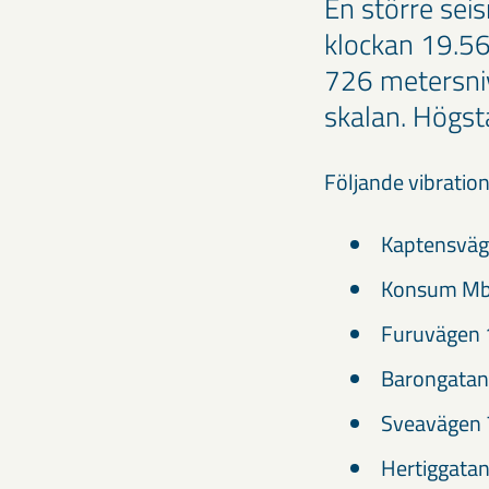
En större se
klockan ​19.56
726 metersniv
skalan. Högst
Följande vibration
Kaptensväg
Konsum Mbg
Furuvägen 
Barongatan
Sveavägen 
Hertiggatan