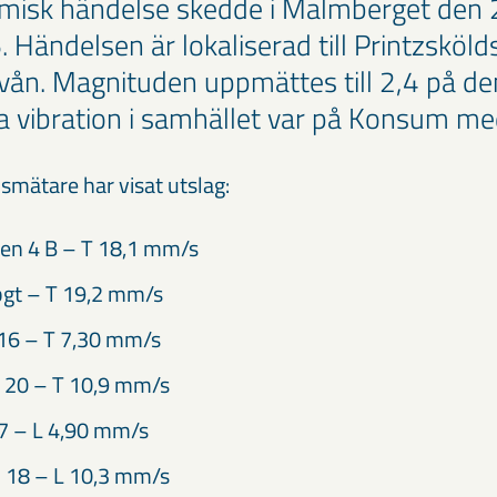
ismisk händelse skedde i Malmberget den
. Händelsen är lokaliserad till Printzsköl
ån. Magnituden uppmättes till 2,4 på de
a vibration i samhället var på Konsum m
smätare har visat utslag:
en 4 B – T 18,1 mm/s
t – T 19,2 mm/s
16 – T 7,30 mm/s
 20 – T 10,9 mm/s
7 – L 4,90 mm/s
 18 – L 10,3 mm/s