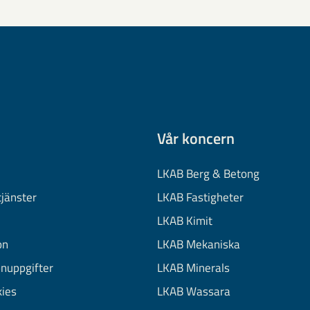
Vår koncern
LKAB Berg & Betong
tjänster
LKAB Fastigheter
LKAB Kimit
on
LKAB Mekaniska
onuppgifter
LKAB Minerals
kies
LKAB Wassara