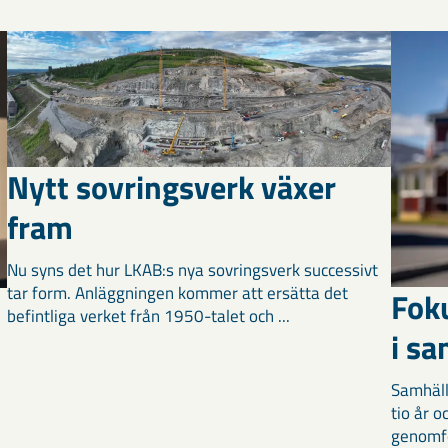
Nytt sovringsverk växer
fram
Nu syns det hur LKAB:s nya sovringsverk successivt
tar form. Anläggningen kommer att ersätta det
Fok
befintliga verket från 1950-talet och ...
i s
Samhäll
tio år 
genomför