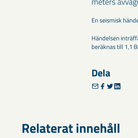
meters avvägn
En seismisk händel
Händelsen inträf
beräknas till 1,1 
Dela
Relaterat innehåll