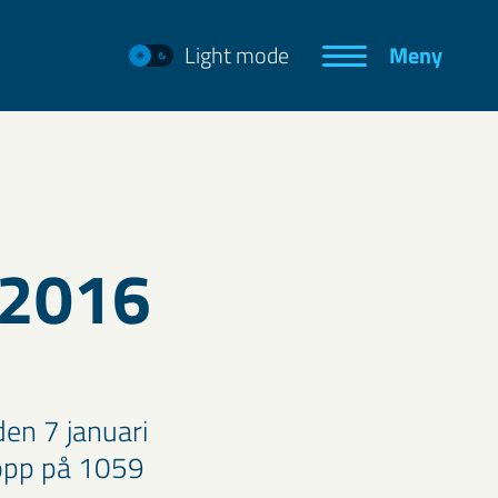
Light mode
Meny
 2016
en 7 januari
ropp på 1059