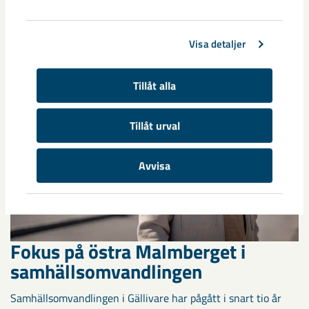
Nu syns det hur LKAB:s nya sovringsverk successivt tar form.
Anläggningen kommer att ersätta det befintliga verket från
1950-talet och ...
Visa detaljer
Tillåt alla
Tillåt urval
Avvisa
Fokus på östra Malmberget i
samhällsomvandlingen
Samhällsomvandlingen i Gällivare har pågått i snart tio år