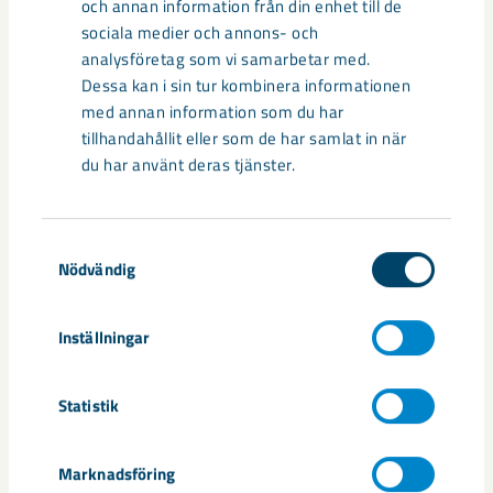
och annan information från din enhet till de
sociala medier och annons- och
analysföretag som vi samarbetar med.
Dessa kan i sin tur kombinera informationen
med annan information som du har
Så kan humanoida robotar öka
tillhandahållit eller som de har samlat in när
du har använt deras tjänster.
säkerheten i framtidens gruva
Utvecklingen av humanoida robotar, människoliknande
robotar med armar och ben, går snabbt. I takt med att
Samtyckesval
Nödvändig
tekniken blir alltmer avancerad ...
Inställningar
Statistik
Nytt sovringsverk växer fram
Marknadsföring