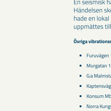
En seismisk h
Händelsen ske
hade en lokal
uppmättes til
Övriga vibrations
Furuvägen 
Murgatan 1
G:a Malmst
Kaptensväg
Konsum Mbg
Norra Kung