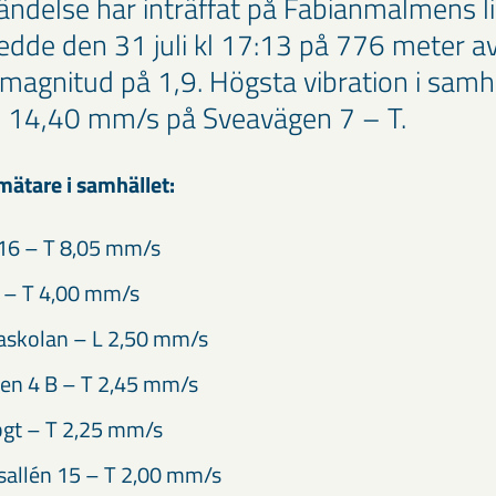
ändelse har inträffat på Fabianmalmens l
dde den 31 juli kl 17:13 på 776 meter a
 magnitud på 1,9. Högsta vibration i samh
l 14,40 mm/s på Sveavägen 7 – T.
mätare i samhället:
16 – T 8,05 mm/s
 – T 4,00 mm/s
askolan – L 2,50 mm/s
en 4 B – T 2,45 mm/s
t – T 2,25 mm/s
sallén 15 – T 2,00 mm/s