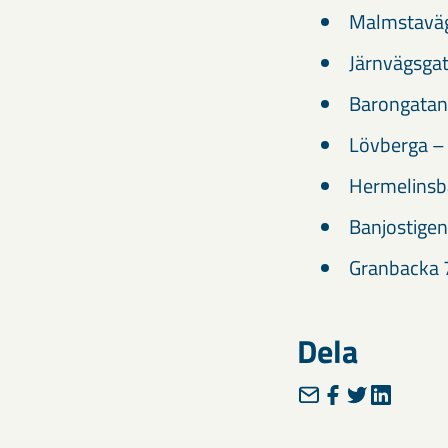
Malmstaväg
Järnvägsga
Barongatan
Lövberga –
Hermelinsb
Banjostigen
Granbacka 
Dela