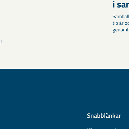
i s
Samhäll
tio år 
genomför
d
Snabblänkar