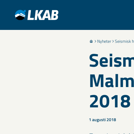
Nyheter
Seismisk h
Seism
Malmb
2018
1 augusti 2018