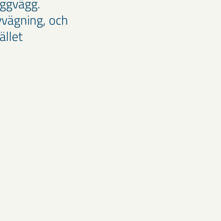
iggvägg.
vvägning, och
ället