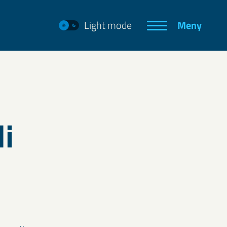
Light mode
Meny
i