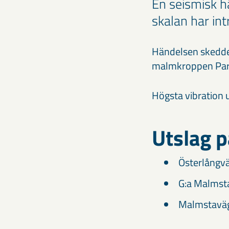
En seismisk h
skalan har int
Händelsen skedde k
malmkroppen Part
Högsta vibration 
Utslag p
Österlångv
G:a Malmst
Malmstaväg