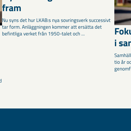
fram
Nu syns det hur LKAB:s nya sovringsverk successivt
tar form. Anläggningen kommer att ersätta det
Fok
befintliga verket från 1950-talet och ...
i s
Samhäll
tio år 
genomför
d