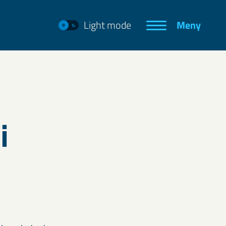
Light mode
Meny
i