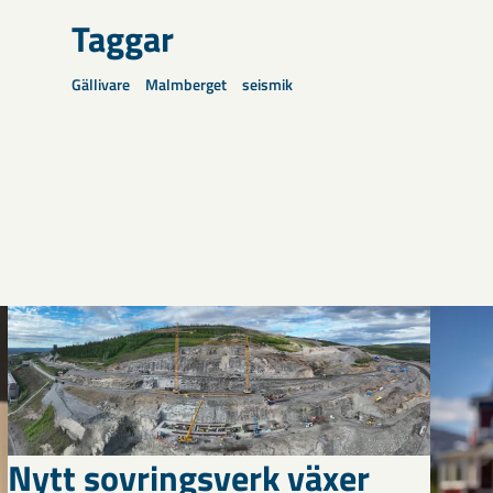
Taggar
Gällivare
Malmberget
seismik
Nytt sovringsverk växer