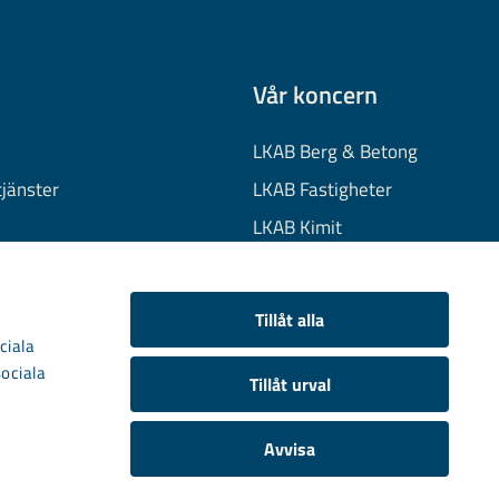
Vår koncern
LKAB Berg & Betong
tjänster
LKAB Fastigheter
LKAB Kimit
on
LKAB Mekaniska
onuppgifter
LKAB Minerals
Tillåt alla
kies
LKAB Wassara
ciala
sociala
Samhällsutveckling
Tillåt urval
Avvisa