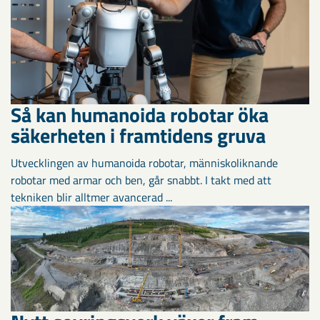
Så kan humanoida robotar öka
säkerheten i framtidens gruva
Utvecklingen av humanoida robotar, människoliknande
robotar med armar och ben, går snabbt. I takt med att
tekniken blir alltmer avancerad ...