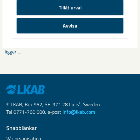
Tillåt urval
Fokus på östra Malmberget i
samhällsomvandlingen
Avvisa
Samhällsomvandlingen i Gällivare har pågått i snart tio år
och mycket av det stora arbetet har redan genomförts. Nu
ligger ...
© LKAB, Box 952, SE-971 28 Luleå, Sweden
Tel 0771-760 000, e-post
info@lkab.com
Snabblänkar
Vår organisation