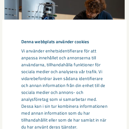
Denna webbplats använder cookies
Vi använder enhetsidentifierare för att
anpassa innehållet och annonserna till
användarna, tillhandahålla funktioner för
sociala medier och analysera vår trafik. Vi
Så kan humanoida robotar öka
vidarebefordrar även sådana identifierare
säkerheten i framtidens gruva
och annan information från din enhet till de
sociala medier och annons- och
Utvecklingen av humanoida robotar, människoliknande
analysföretag som vi samarbetar med.
robotar med armar och ben, går snabbt. I takt med att
Dessa kan i sin tur kombinera informationen
tekniken blir alltmer avancerad ...
med annan information som du har
tillhandahållit eller som de har samlat in när
du har använt deras tjänster.