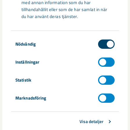
med annan information som du har
Utvecklingen av humanoida robotar, människoliknande
tillhandahållit eller som de har samlat in när
robotar med armar och ben, går snabbt. I takt med att
du har använt deras tjänster.
tekniken blir alltmer avancerad ...
Samtyckesval
Nödvändig
Inställningar
Nytt sovringsverk växer fram
Nu syns det hur LKAB:s nya sovringsverk successivt tar form.
Statistik
Anläggningen kommer att ersätta det befintliga verket från
1950-talet och ...
Marknadsföring
Visa detaljer