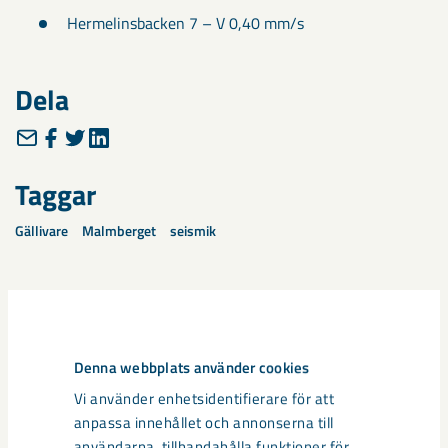
Hermelinsbacken 7 – V 0,40 mm/s
Dela
Taggar
Gällivare
Malmberget
seismik
Relaterat innehåll
Denna webbplats använder cookies
Vi använder enhetsidentifierare för att
anpassa innehållet och annonserna till
användarna, tillhandahålla funktioner för