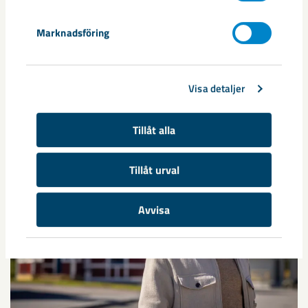
Marknadsföring
Nytt sovringsverk växer fram
Visa detaljer
Nu syns det hur LKAB:s nya sovringsverk successivt tar form.
Anläggningen kommer att ersätta det befintliga verket från
Tillåt alla
1950-talet och ...
Tillåt urval
Avvisa