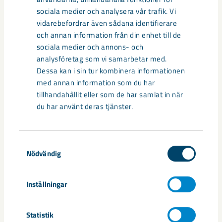
sociala medier och analysera vår trafik. Vi
vidarebefordrar även sådana identifierare
och annan information från din enhet till de
sociala medier och annons- och
analysföretag som vi samarbetar med.
Dessa kan i sin tur kombinera informationen
med annan information som du har
tillhandahållit eller som de har samlat in när
du har använt deras tjänster.
Så kan humanoida robotar öka
säkerheten i framtidens gruva
Samtyckesval
Nödvändig
Utvecklingen av humanoida robotar, människoliknande
robotar med armar och ben, går snabbt. I takt med att
Inställningar
tekniken blir alltmer avancerad ...
Statistik