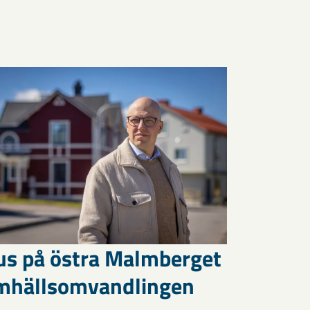
us på östra Malmberget
amhällsomvandlingen