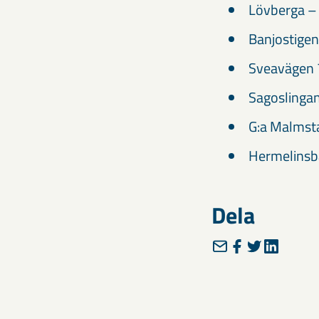
Lövber
Banjost
Sveaväg
Sagosli
G:a Malms
Hermelin
Dela