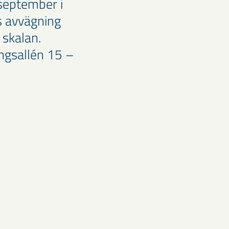
september i
s avvägning
 skalan.
ngsallén 15 –