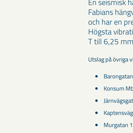
En seismisk h
Fabians hängv
och har en pre
Högsta vibrat
T till 6,25 mm
Utslag på övriga v
Baronga
Konsum 
Järnvägs
Kaptensv
Murgata