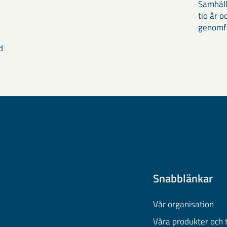
Samhäll
tio år 
genomför
d
Snabblänkar
Vår organisation
Våra produkter och 