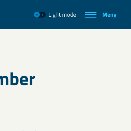
Light mode
Meny
mber