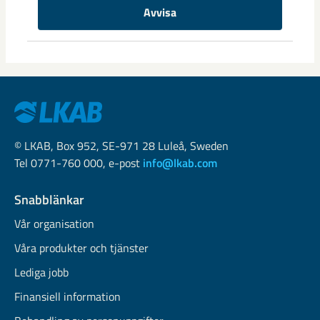
och mycket av det stora arbetet har redan genomförts. Nu
Avvisa
ligger ...
© LKAB, Box 952, SE-971 28 Luleå, Sweden
Tel 0771-760 000, e-post
info@lkab.com
Snabblänkar
Vår organisation
Våra produkter och tjänster
Lediga jobb
Finansiell information