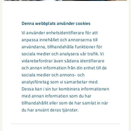
Denna webbplats använder cookies
Vi använder enhetsidentifierare för att
Så kan humanoida robotar öka
anpassa innehållet och annonserna till
säkerheten i framtidens gruva
användarna, tillhandahålla funktioner för
sociala medier och analysera vår trafik. Vi
Utvecklingen av humanoida robotar, människoliknande
vidarebefordrar även sådana identifierare
robotar med armar och ben, går snabbt. I takt med att
och annan information från din enhet till de
tekniken blir alltmer avancerad ...
sociala medier och annons- och
analysföretag som vi samarbetar med.
Dessa kan i sin tur kombinera informationen
med annan information som du har
tillhandahållit eller som de har samlat in när
du har använt deras tjänster.
Nytt sovringsverk växer fram