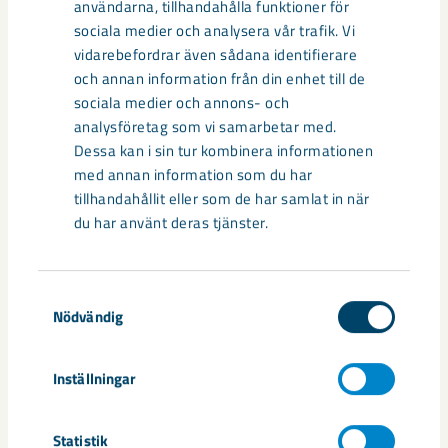
användarna, tillhandahålla funktioner för
sociala medier och analysera vår trafik. Vi
vidarebefordrar även sådana identifierare
och annan information från din enhet till de
sociala medier och annons- och
analysföretag som vi samarbetar med.
Dessa kan i sin tur kombinera informationen
med annan information som du har
tillhandahållit eller som de har samlat in när
du har använt deras tjänster.
Så kan humanoida robotar öka
säkerheten i framtidens gruva
Samtyckesval
Nödvändig
Utvecklingen av humanoida robotar, människoliknande
robotar med armar och ben, går snabbt. I takt med att
Inställningar
tekniken blir alltmer avancerad ...
Statistik