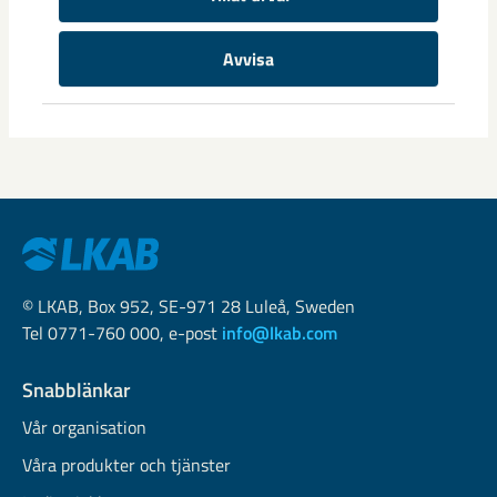
samhällsomvandlingen
Avvisa
Samhällsomvandlingen i Gällivare har pågått i snart tio år
och mycket av det stora arbetet har redan genomförts. Nu
ligger ...
© LKAB, Box 952, SE-971 28 Luleå, Sweden
Tel 0771-760 000, e-post
info@lkab.com
Snabblänkar
Vår organisation
Våra produkter och tjänster