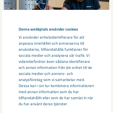
Denna webbplats använder cookies
Vi använder enhetsidentifierare för att
anpassa innehållet och annonserna till
användarna, tillhandahålla funktioner för
Så kan humanoida robotar öka
sociala medier och analysera vår trafik. Vi
säkerheten i framtidens gruva
vidarebefordrar även sådana identifierare
och annan information från din enhet till de
Utvecklingen av humanoida robotar, människoliknande
sociala medier och annons- och
robotar med armar och ben, går snabbt. I takt med att
analysföretag som vi samarbetar med.
tekniken blir alltmer avancerad ...
Dessa kan i sin tur kombinera informationen
med annan information som du har
tillhandahållit eller som de har samlat in när
du har använt deras tjänster.