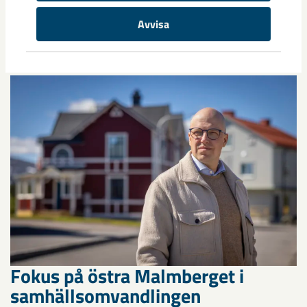
Nytt sovringsverk växer fram
Avvisa
Nu syns det hur LKAB:s nya sovringsverk successivt tar form.
Anläggningen kommer att ersätta det befintliga verket från
1950-talet och ...
Fokus på östra Malmberget i
samhällsomvandlingen