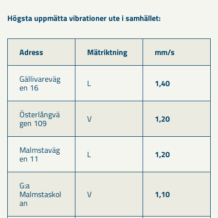
Högsta uppmätta vibrationer ute i samhället:
Adress
Mätriktning
mm/s
Gällivareväg
L
1,40
en 16
Österlångvä
V
1,20
gen 109
Malmstaväg
L
1,20
en 11
G:a 
Malmstaskol
V
1,10
an