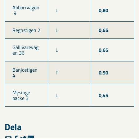
Abborrvägen
L
0,80
 9
Regnstigen 2
L
0,65
Gällivareväg
L
0,65
en 36
Banjostigen 
T
0,50
4
Mysinge 
L
0,45
backe 3
Dela