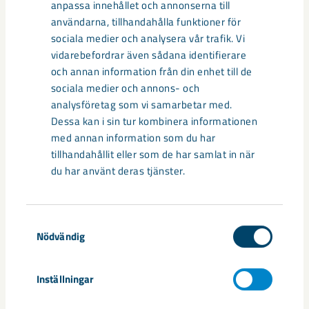
anpassa innehållet och annonserna till
användarna, tillhandahålla funktioner för
sociala medier och analysera vår trafik. Vi
vidarebefordrar även sådana identifierare
och annan information från din enhet till de
sociala medier och annons- och
analysföretag som vi samarbetar med.
Dessa kan i sin tur kombinera informationen
med annan information som du har
tillhandahållit eller som de har samlat in när
du har använt deras tjänster.
Så kan humanoida robotar öka
Samtyckesval
Nödvändig
säkerheten i framtidens gruva
Utvecklingen av humanoida robotar, människoliknande
Inställningar
robotar med armar och ben, går snabbt. I takt med att
tekniken blir alltmer avancerad ...