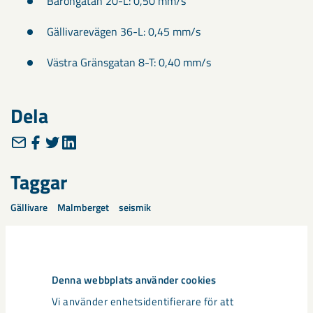
Barongatan 20-L: 0,50 mm/s
Gällivarevägen 36-L: 0,45 mm/s
Västra Gränsgatan 8-T: 0,40 mm/s
Dela
Taggar
Gällivare
Malmberget
seismik
Denna webbplats använder cookies
Relaterat innehåll
Vi använder enhetsidentifierare för att