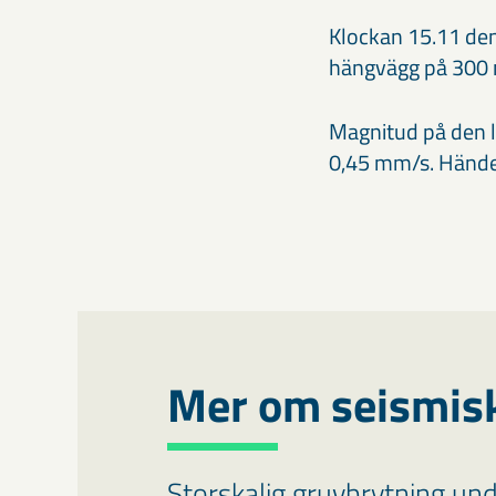
​Klockan 15.11 de
hängvägg på 300 
Magnitud på den l
0,45 mm/s. Händel
Mer om seismis
Storskalig gruvbrytning unde