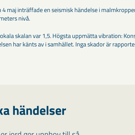
n 4 maj inträffade en seismisk händelse i malmkroppe
meters nivå.
okala skalan var 1,5. Högsta uppmätta vibration: K
sen har känts av i samhället. Inga skador är rapporte
ka händelser
r jord ger upphov till så