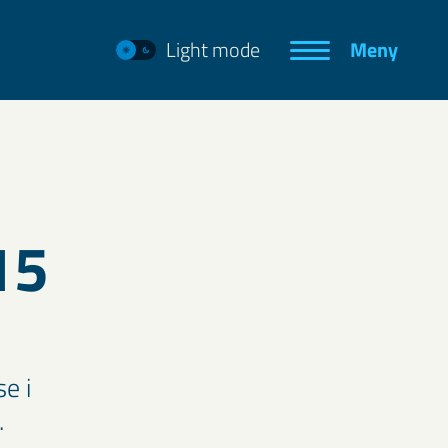
Light mode
Meny
15
e i
.