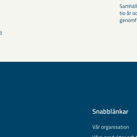
Samhäll
tio år 
genomför
d
Snabblänkar
Vår organisation