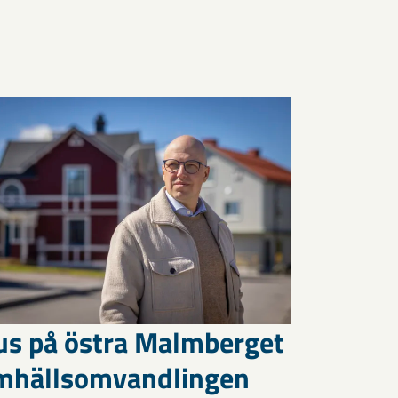
us på östra Malmberget
amhällsomvandlingen