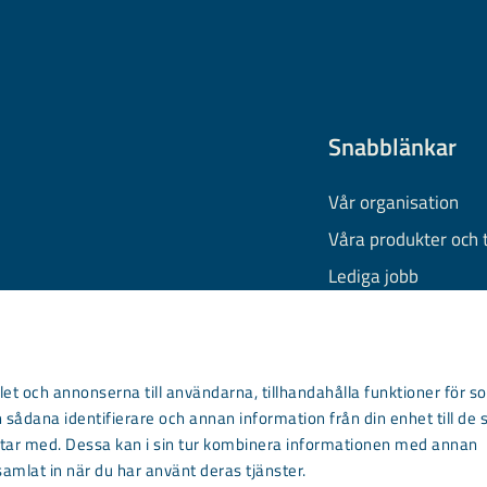
Snabblänkar
Vår organisation
Våra produkter och 
Lediga jobb
Finansiell informati
Behandling av pers
Information om coo
et och annonserna till användarna, tillhandahålla funktioner för so
 sådana identifierare och annan information från din enhet till de 
Kontakta oss
ar med. Dessa kan i sin tur kombinera informationen med annan
samlat in när du har använt deras tjänster.