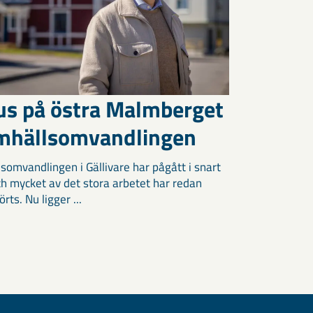
us på östra Malmberget
amhällsomvandlingen
somvandlingen i Gällivare har pågått i snart
och mycket av det stora arbetet har redan
ts. Nu ligger ...