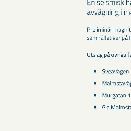
En seismisk h
avvägning i 
​Preliminär magnit
samhället var på 
Utslag på övriga f
Sveavägen 
Malmstaväg
Murgatan 1
G:a Malmst