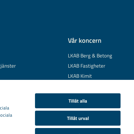
Vår koncern
LKAB Berg & Betong
tjänster
LKAB Fastigheter
LKAB Kimit
on
LKAB Mekaniska
onuppgifter
LKAB Minerals
Tillåt alla
kies
LKAB Wassara
ciala
sociala
Samhällsutveckling
Tillåt urval