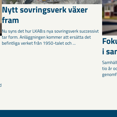
Nytt sovringsverk växer
fram
Nu syns det hur LKAB:s nya sovringsverk successivt
tar form. Anläggningen kommer att ersätta det
Fok
befintliga verket från 1950-talet och ...
i s
Samhäll
tio år 
genomför
d