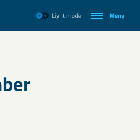
Light mode
Meny
mber