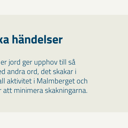
ka händelser
r jord ger upphov till så
ed andra ord, det skakar i
ll aktivitet i Malmberget och
ör att minimera skakningarna.