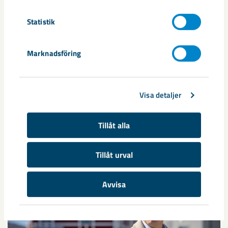
robotar med armar och ben, går snabbt. I takt med att
Statistik
tekniken blir alltmer avancerad ...
Marknadsföring
Visa detaljer
Nytt sovringsverk växer fram
Tillåt alla
Nu syns det hur LKAB:s nya sovringsverk successivt tar form.
Anläggningen kommer att ersätta det befintliga verket från
Tillåt urval
1950-talet och ...
Avvisa