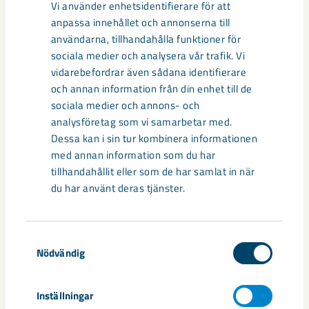
Vi använder enhetsidentifierare för att
Relaterat innehåll
anpassa innehållet och annonserna till
användarna, tillhandahålla funktioner för
sociala medier och analysera vår trafik. Vi
vidarebefordrar även sådana identifierare
och annan information från din enhet till de
sociala medier och annons- och
analysföretag som vi samarbetar med.
Dessa kan i sin tur kombinera informationen
med annan information som du har
tillhandahållit eller som de har samlat in när
du har använt deras tjänster.
Samtyckesval
Så kan humanoida robotar öka
Nödvändig
säkerheten i framtidens gruva
Inställningar
Utvecklingen av humanoida robotar, människoliknande