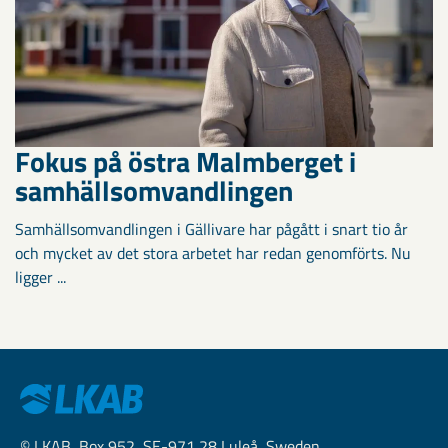
Fokus på östra Malmberget i
samhällsomvandlingen
Samhällsomvandlingen i Gällivare har pågått i snart tio år
och mycket av det stora arbetet har redan genomförts. Nu
ligger ...
© LKAB, Box 952, SE-971 28 Luleå, Sweden