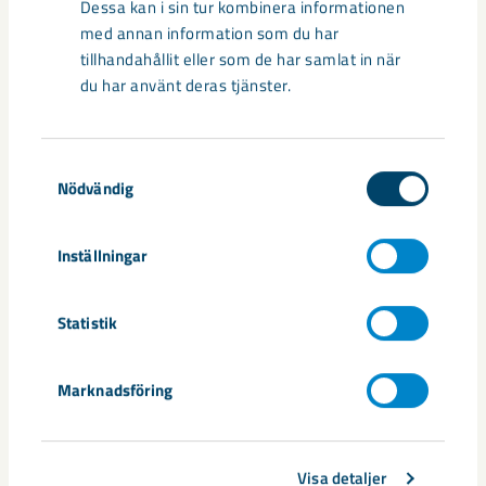
Dessa kan i sin tur kombinera informationen
säkerheten i framtidens gruva
med annan information som du har
tillhandahållit eller som de har samlat in när
Utvecklingen av humanoida robotar, människoliknande
du har använt deras tjänster.
robotar med armar och ben, går snabbt. I takt med att
tekniken blir alltmer avancerad ...
Samtyckesval
Nödvändig
Inställningar
Nytt sovringsverk växer fram
Statistik
Nu syns det hur LKAB:s nya sovringsverk successivt tar form.
Anläggningen kommer att ersätta det befintliga verket från
Marknadsföring
1950-talet och ...
Visa detaljer