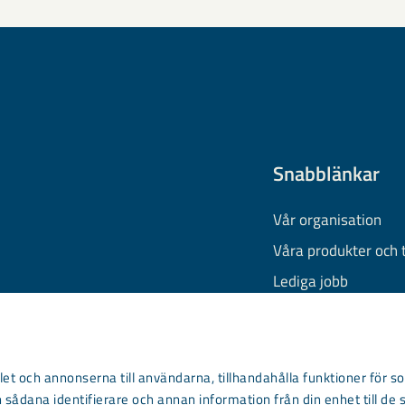
Snabblänkar
Vår organisation
Våra produkter och 
Lediga jobb
Finansiell informati
Behandling av pers
Information om coo
et och annonserna till användarna, tillhandahålla funktioner för so
 sådana identifierare och annan information från din enhet till de 
Kontakta oss