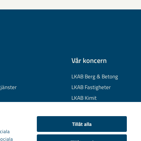
Vår koncern
LKAB Berg & Betong
tjänster
LKAB Fastigheter
LKAB Kimit
on
LKAB Mekaniska
onuppgifter
LKAB Minerals
Tillåt alla
kies
LKAB Wassara
ciala
sociala
Samhällsutveckling