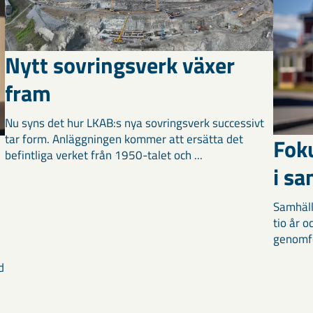
Nytt sovringsverk växer
fram
Nu syns det hur LKAB:s nya sovringsverk successivt
tar form. Anläggningen kommer att ersätta det
Fok
befintliga verket från 1950-talet och ...
i s
Samhäll
tio år 
genomför
d