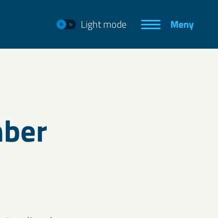
Light mode
Meny
mber