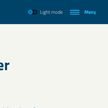
Light mode
Meny
er