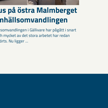
us på östra Malmberget
amhällsomvandlingen
somvandlingen i Gällivare har pågått i snart
och mycket av det stora arbetet har redan
ts. Nu ligger ...