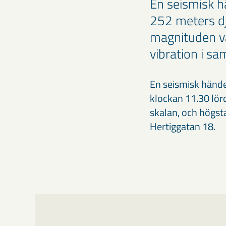
En seismisk h
252 meters dj
magnituden va
vibration i s
En seismisk händ
klockan 11.30 lör
skalan, och högst
Hertiggatan 18.