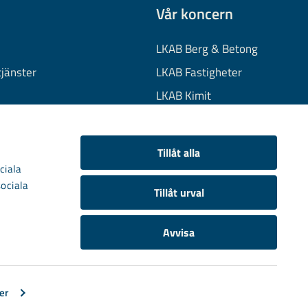
Vår koncern
LKAB Berg & Betong
tjänster
LKAB Fastigheter
LKAB Kimit
on
LKAB Mekaniska
onuppgifter
LKAB Minerals
Tillåt alla
kies
LKAB Wassara
ciala
sociala
Samhällsutveckling
Tillåt urval
Avvisa
er