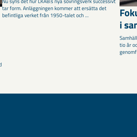
Nu syns det hur LKAB:s nya sovringsverk successivt
tar form. Anläggningen kommer att ersätta det
Fok
befintliga verket från 1950-talet och ...
i s
Samhäll
tio år 
genomför
d