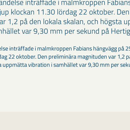
ändelse inträffade i malmkroppen Fabian
up klockan 11.30 lördag 22 oktober. Den
r 1,2 på den lokala skalan, och högsta 
amhället var 9,30 mm per sekund på Herti
else inträffade i malmkroppen Fabians hängvägg på 2
dag 22 oktober. Den preliminära magnituden var 1,2 p
a uppmätta vibration i samhället var 9,30 mm per se