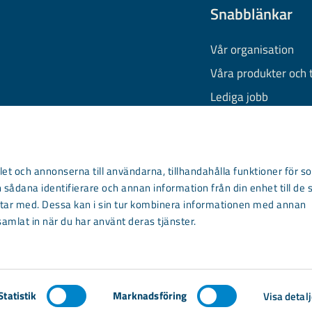
Snabblänkar
Vår organisation
Våra produkter och 
Lediga jobb
Finansiell informati
Behandling av pers
Information om coo
et och annonserna till användarna, tillhandahålla funktioner för so
 sådana identifierare och annan information från din enhet till de 
Kontakta oss
ar med. Dessa kan i sin tur kombinera informationen med annan
samlat in när du har använt deras tjänster.
Statistik
Marknadsföring
Visa detalj