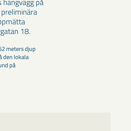
s hängvägg på
 preliminära
uppmätta
ggatan 18.
52 meters djup
å den lokala
kund på