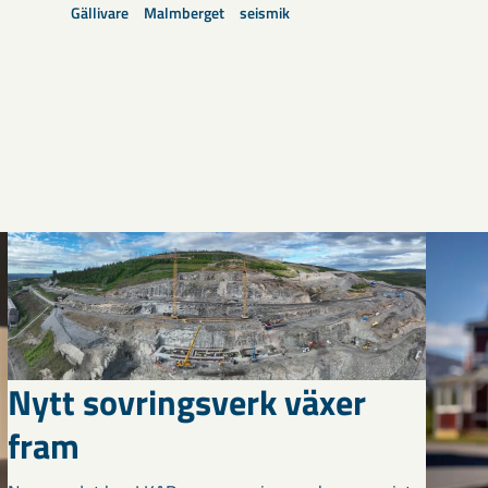
Gällivare
Malmberget
seismik
Nytt sovringsverk växer
fram