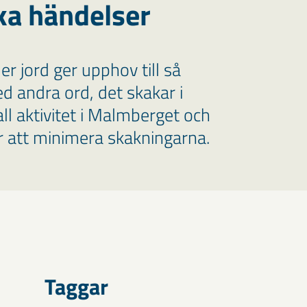
ka händelser
r jord ger upphov till så
ed andra ord, det skakar i
ll aktivitet i Malmberget och
ör att minimera skakningarna.
Taggar