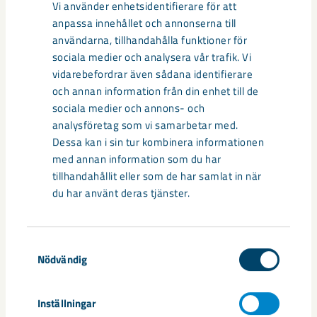
Vi använder enhetsidentifierare för att
Relaterat innehåll
anpassa innehållet och annonserna till
användarna, tillhandahålla funktioner för
sociala medier och analysera vår trafik. Vi
vidarebefordrar även sådana identifierare
och annan information från din enhet till de
sociala medier och annons- och
analysföretag som vi samarbetar med.
Dessa kan i sin tur kombinera informationen
med annan information som du har
tillhandahållit eller som de har samlat in när
du har använt deras tjänster.
Samtyckesval
Så kan humanoida robotar öka
Nödvändig
säkerheten i framtidens gruva
Inställningar
Utvecklingen av humanoida robotar, människoliknande