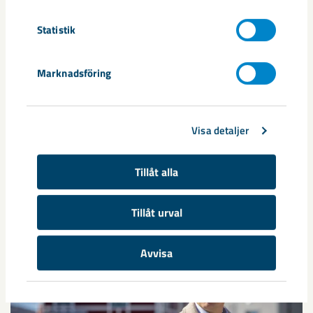
robotar med armar och ben, går snabbt. I takt med att
Statistik
tekniken blir alltmer avancerad ...
Marknadsföring
Visa detaljer
Nytt sovringsverk växer fram
Tillåt alla
Nu syns det hur LKAB:s nya sovringsverk successivt tar form.
Anläggningen kommer att ersätta det befintliga verket från
Tillåt urval
1950-talet och ...
Avvisa