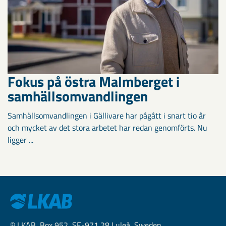
Fokus på östra Malmberget i
samhällsomvandlingen
Samhällsomvandlingen i Gällivare har pågått i snart tio år
och mycket av det stora arbetet har redan genomförts. Nu
ligger ...
© LKAB, Box 952, SE-971 28 Luleå, Sweden