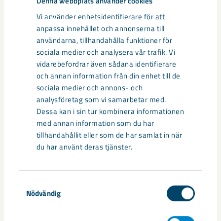
Denna webbplats använder cookies
Vi använder enhetsidentifierare för att
anpassa innehållet och annonserna till
Relaterat innehåll
användarna, tillhandahålla funktioner för
sociala medier och analysera vår trafik. Vi
vidarebefordrar även sådana identifierare
och annan information från din enhet till de
sociala medier och annons- och
analysföretag som vi samarbetar med.
Dessa kan i sin tur kombinera informationen
med annan information som du har
tillhandahållit eller som de har samlat in när
du har använt deras tjänster.
Samtyckesval
Nödvändig
Så kan humanoida robotar öka