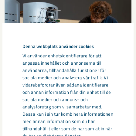
Denna webbplats använder cookies
Vi använder enhetsidentifierare för att
anpassa innehållet och annonserna till
användarna, tillhandahålla funktioner för
sociala medier och analysera vår trafik. Vi
Så kan humanoida robotar öka
vidarebefordrar även sådana identifierare
säkerheten i framtidens gruva
och annan information från din enhet till de
sociala medier och annons- och
Utvecklingen av humanoida robotar, människoliknande
analysföretag som vi samarbetar med.
robotar med armar och ben, går snabbt. I takt med att
Dessa kan i sin tur kombinera informationen
tekniken blir alltmer avancerad ...
med annan information som du har
tillhandahållit eller som de har samlat in när
du har använt deras tjänster.