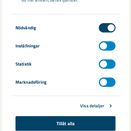
Samtyckesval
Nödvändig
Nytt sovringsverk växer fram
Inställningar
Nu syns det hur LKAB:s nya sovringsverk successivt tar form.
Anläggningen kommer att ersätta det befintliga verket från
1950-talet och ...
Statistik
Marknadsföring
Visa detaljer
Tillåt alla