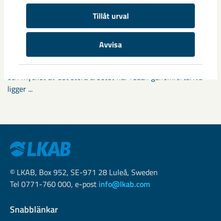
Tillåt urval
Fokus på östra Malmberget i
samhällsomvandlingen
Avvisa
Samhällsomvandlingen i Gällivare har pågått i snart tio år
och mycket av det stora arbetet har redan genomförts. Nu
ligger ...
© LKAB, Box 952, SE-971 28 Luleå, Sweden
Tel 0771-760 000, e-post
info@lkab.com
Snabblänkar