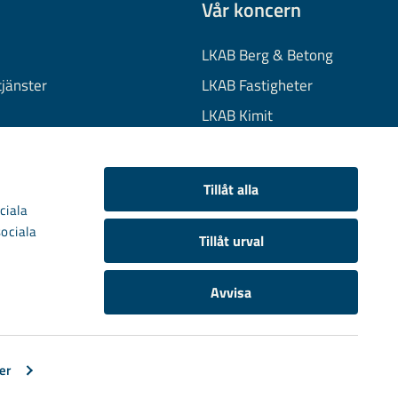
Vår koncern
LKAB Berg & Betong
tjänster
LKAB Fastigheter
LKAB Kimit
on
LKAB Mekaniska
onuppgifter
LKAB Minerals
Tillåt alla
kies
LKAB Wassara
ciala
sociala
Samhällsutveckling
Tillåt urval
Avvisa
er