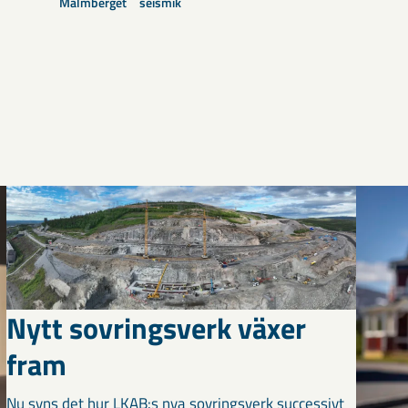
Malmberget
seismik
Nytt sovringsverk växer
fram
Nu syns det hur LKAB:s nya sovringsverk successivt