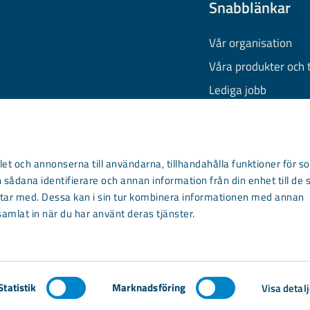
Snabblänkar
Vår organisation
Våra produkter och 
Lediga jobb
Finansiell informati
Behandling av pers
Information om coo
et och annonserna till användarna, tillhandahålla funktioner för so
 sådana identifierare och annan information från din enhet till de 
Kontakta oss
ar med. Dessa kan i sin tur kombinera informationen med annan
samlat in när du har använt deras tjänster.
Statistik
Marknadsföring
Visa detalj