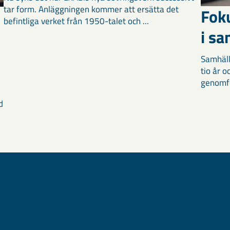
tar form. Anläggningen kommer att ersätta det
Fok
befintliga verket från 1950-talet och ...
i s
Samhäll
tio år 
genomför
d