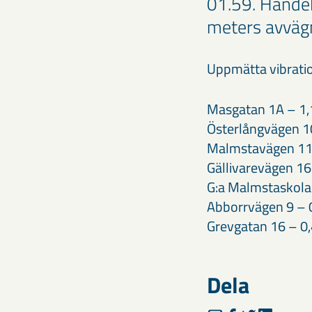
01.59. Händel
meters avväg
Uppmätta vibratio
Masgatan 1A – 1
Österlångvägen 1
Malmstavägen 11
Gällivarevägen 1
G:a Malmstaskola
Abborrvägen 9 –
Grevgatan 16 – 0
Dela