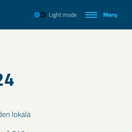
Light mode
Meny
24
den lokala