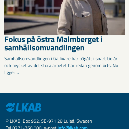
Fokus på östra Malmberget i
samhällsomvandlingen
Samhällsomvandlingen i Gällivare har pågått i snart tio år
och mycket av det stora arbetet har redan genomförts. Nu
ligger ...
© LKAB, Box 952, SE-971 28 Luleå, Sweden
Tel 0771-760 000, e-post
info@lkab.com