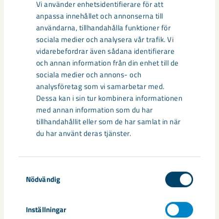
Vi använder enhetsidentifierare för att
Relaterat innehåll
anpassa innehållet och annonserna till
användarna, tillhandahålla funktioner för
sociala medier och analysera vår trafik. Vi
vidarebefordrar även sådana identifierare
och annan information från din enhet till de
sociala medier och annons- och
analysföretag som vi samarbetar med.
Dessa kan i sin tur kombinera informationen
med annan information som du har
tillhandahållit eller som de har samlat in när
du har använt deras tjänster.
Samtyckesval
Så kan humanoida robotar öka
Nödvändig
säkerheten i framtidens gruva
Inställningar
Utvecklingen av humanoida robotar, människoliknande