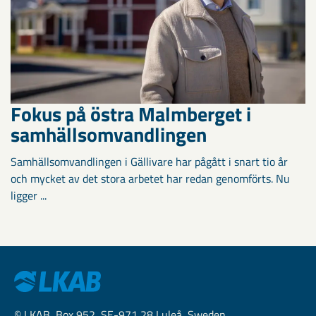
Fokus på östra Malmberget i
samhällsomvandlingen
Samhällsomvandlingen i Gällivare har pågått i snart tio år
och mycket av det stora arbetet har redan genomförts. Nu
ligger ...
© LKAB, Box 952, SE-971 28 Luleå, Sweden