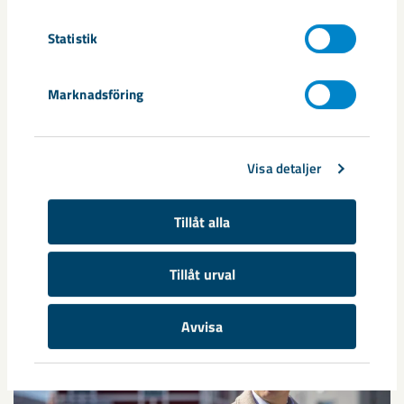
robotar med armar och ben, går snabbt. I takt med att
Statistik
tekniken blir alltmer avancerad ...
Marknadsföring
Visa detaljer
Nytt sovringsverk växer fram
Tillåt alla
Nu syns det hur LKAB:s nya sovringsverk successivt tar form.
Anläggningen kommer att ersätta det befintliga verket från
Tillåt urval
1950-talet och ...
Avvisa