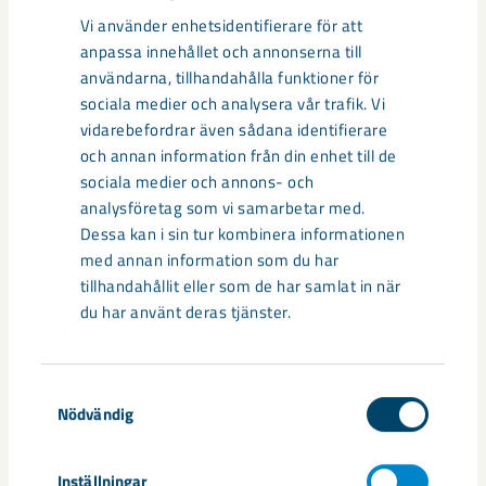
Vi använder enhetsidentifierare för att
Relaterat innehåll
anpassa innehållet och annonserna till
användarna, tillhandahålla funktioner för
sociala medier och analysera vår trafik. Vi
vidarebefordrar även sådana identifierare
och annan information från din enhet till de
sociala medier och annons- och
analysföretag som vi samarbetar med.
Dessa kan i sin tur kombinera informationen
med annan information som du har
tillhandahållit eller som de har samlat in när
du har använt deras tjänster.
Samtyckesval
Nödvändig
Så kan humanoida robotar öka
säkerheten i framtidens gruva
Inställningar