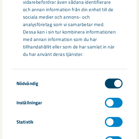
vidarebefordrar även sådana identifierare
och annan information från din enhet till de
sociala medier och annons- och
analysföretag som vi samarbetar med.
Dessa kan i sin tur kombinera informationen
med annan information som du har
tillhandahållit eller som de har samlat in när
Så kan humanoida robotar öka
du har använt deras tjänster.
säkerheten i framtidens gruva
Utvecklingen av humanoida robotar, människoliknande
Samtyckesval
Nödvändig
robotar med armar och ben, går snabbt. I takt med att
tekniken blir alltmer avancerad ...
Inställningar
Statistik