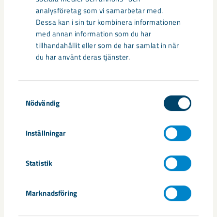
analysföretag som vi samarbetar med.
Dessa kan i sin tur kombinera informationen
Så kan humanoida robotar öka
med annan information som du har
säkerheten i framtidens gruva
tillhandahållit eller som de har samlat in när
du har använt deras tjänster.
Utvecklingen av humanoida robotar, människoliknande
robotar med armar och ben, går snabbt. I takt med att
tekniken blir alltmer avancerad ...
Samtyckesval
Nödvändig
Inställningar
Statistik
Nytt sovringsverk växer fram
Nu syns det hur LKAB:s nya sovringsverk successivt tar form.
Marknadsföring
Anläggningen kommer att ersätta det befintliga verket från
1950-talet och ...