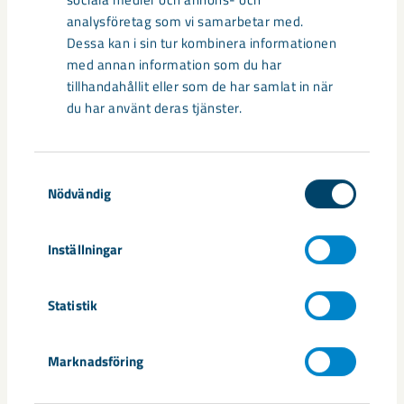
analysföretag som vi samarbetar med.
Dessa kan i sin tur kombinera informationen
Så kan humanoida robotar öka
med annan information som du har
säkerheten i framtidens gruva
tillhandahållit eller som de har samlat in när
du har använt deras tjänster.
Utvecklingen av humanoida robotar, människoliknande
robotar med armar och ben, går snabbt. I takt med att
tekniken blir alltmer avancerad ...
Samtyckesval
Nödvändig
Inställningar
Statistik
Nytt sovringsverk växer fram
Nu syns det hur LKAB:s nya sovringsverk successivt tar form.
Marknadsföring
Anläggningen kommer att ersätta det befintliga verket från
1950-talet och ...