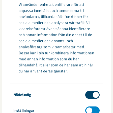
Vi använder enhetsidentifierare för att
Relaterat innehåll
anpassa innehållet och annonserna till
användarna, tillhandahålla funktioner för
sociala medier och analysera vår trafik. Vi
vidarebefordrar även sådana identifierare
och annan information från din enhet till de
sociala medier och annons- och
analysföretag som vi samarbetar med.
Dessa kan i sin tur kombinera informationen
med annan information som du har
tillhandahållit eller som de har samlat in när
du har använt deras tjänster.
Samtyckesval
Nödvändig
Så kan humanoida robotar öka
säkerheten i framtidens gruva
Inställningar