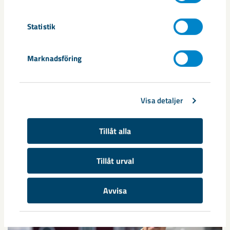
Utvecklingen av humanoida robotar, människoliknande
robotar med armar och ben, går snabbt. I takt med att
Statistik
tekniken blir alltmer avancerad ...
Marknadsföring
Visa detaljer
Nytt sovringsverk växer fram
Tillåt alla
Nu syns det hur LKAB:s nya sovringsverk successivt tar form.
Anläggningen kommer att ersätta det befintliga verket från
Tillåt urval
1950-talet och ...
Avvisa