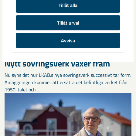
robotar med armar och ben, går snabbt. I takt med att
Tillåt alla
tekniken blir alltmer avancerad ...
Tillåt urval
Avvisa
Nytt sovringsverk växer fram
Nu syns det hur LKAB:s nya sovringsverk successivt tar form.
Anläggningen kommer att ersätta det befintliga verket från
1950-talet och ...