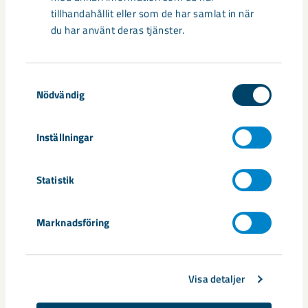
Relaterat innehåll
tillhandahållit eller som de har samlat in när
du har använt deras tjänster.
Samtyckesval
Nödvändig
Inställningar
Statistik
Marknadsföring
Så kan humanoida robotar öka
säkerheten i framtidens gruva
Visa detaljer
Utvecklingen av humanoida robotar, människoliknande