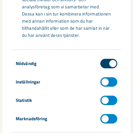
analysföretag som vi samarbetar med.
Dessa kan i sin tur kombinera informationen
Så kan humanoida robotar öka
med annan information som du har
säkerheten i framtidens gruva
tillhandahållit eller som de har samlat in när
du har använt deras tjänster.
Utvecklingen av humanoida robotar, människoliknande
robotar med armar och ben, går snabbt. I takt med att
tekniken blir alltmer avancerad ...
Samtyckesval
Nödvändig
Inställningar
Statistik
Nytt sovringsverk växer fram
Nu syns det hur LKAB:s nya sovringsverk successivt tar form.
Marknadsföring
Anläggningen kommer att ersätta det befintliga verket från
1950-talet och ...