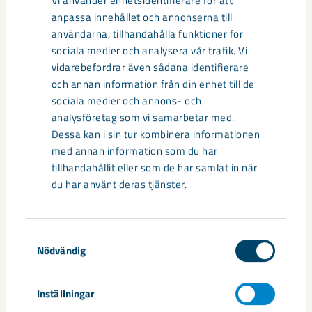
Relaterat innehåll
Vi använder enhetsidentifierare för att
anpassa innehållet och annonserna till
användarna, tillhandahålla funktioner för
sociala medier och analysera vår trafik. Vi
vidarebefordrar även sådana identifierare
och annan information från din enhet till de
sociala medier och annons- och
analysföretag som vi samarbetar med.
Dessa kan i sin tur kombinera informationen
med annan information som du har
tillhandahållit eller som de har samlat in när
du har använt deras tjänster.
Samtyckesval
Så kan humanoida robotar öka
Nödvändig
säkerheten i framtidens gruva
Inställningar
Utvecklingen av humanoida robotar, människoliknande