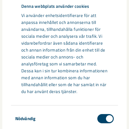
Denna webbplats använder cookies
Vi använder enhetsidentifierare för att
anpassa innehållet och annonserna till
användarna, tillhandahålla funktioner för
sociala medier och analysera vår trafik. Vi
vidarebefordrar även sådana identifierare
och annan information från din enhet till de
sociala medier och annons- och
analysföretag som vi samarbetar med.
Dessa kan i sin tur kombinera informationen
med annan information som du har
tillhandahållit eller som de har samlat in när
Sibirien-området i gamla Kiruna
du har använt deras tjänster.
centrum avvecklas under 2026
Under sommaren 2026 fortsätter avveckling av fastigheter i
Samtyckesval
gamla Kiruna centrum på grund av den pågående gruvdriften
Nödvändig
– bland annat ...