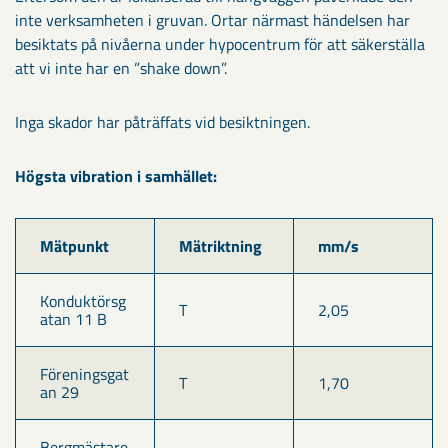
inte verksamheten i gruvan. Ortar närmast händelsen har
besiktats på nivåerna under hypocentrum för att säkerställa
att vi inte har en ”shake down”.
Inga skador har påträffats vid besiktningen.
Högsta vibration i samhället:
Mätpunkt
Mätriktning
mm/s
Konduktörsg
T
2,05
atan 11 B
Föreningsgat
T
1,70
an 29
Bergmästare