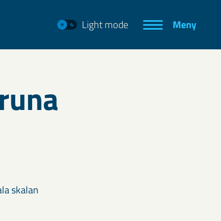
Light mode
Meny
iruna
ala skalan