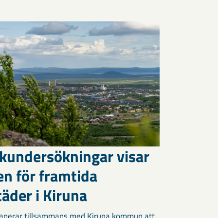
kundersökningar visar
en för framtida
äder i Kiruna
anerar tillsammans med Kiruna kommun att