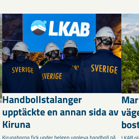
Handbollstalanger
Mar
upptäckte en annan sida av
väg
Kiruna
bost
Kirunaborna fick under helgen uppleva handboll på
LKAB pl