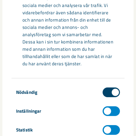
sociala medier och analysera vår trafik. Vi
vidarebefordrar även sådana identifierare
och annan information från din enhet till de
sociala medier och annons- och
analysföretag som vi samarbetar med.
Dessa kan i sin tur kombinera informationen
med annan information som du har
tillhandahållit eller som de har samlat in när
du har använt deras tjänster.
Så kan humanoida robotar öka
säkerheten i framtidens gruva
Samtyckesval
Nödvändig
Utvecklingen av humanoida robotar, människoliknande
robotar med armar och ben, går snabbt. I takt med att
tekniken blir alltmer avancerad ...
Inställningar
Statistik