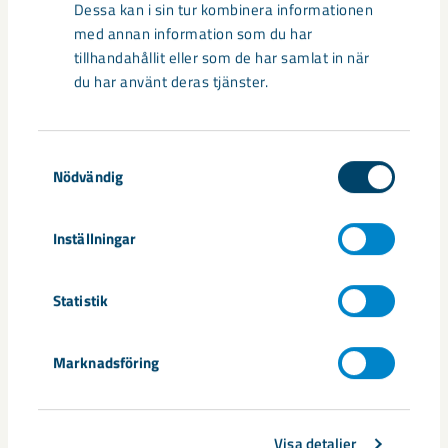
Dessa kan i sin tur kombinera informationen
säkerheten i framtidens gruva
med annan information som du har
tillhandahållit eller som de har samlat in när
Utvecklingen av humanoida robotar, människoliknande
du har använt deras tjänster.
robotar med armar och ben, går snabbt. I takt med att
tekniken blir alltmer avancerad ...
Samtyckesval
Nödvändig
Inställningar
Nytt sovringsverk växer fram
Statistik
Nu syns det hur LKAB:s nya sovringsverk successivt tar form.
Anläggningen kommer att ersätta det befintliga verket från
Marknadsföring
1950-talet och ...
Visa detaljer