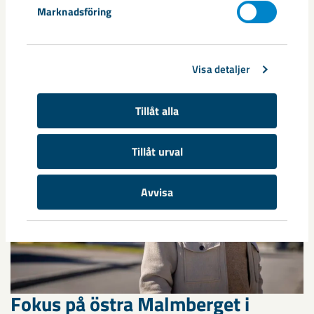
Marknadsföring
Nytt sovringsverk växer fram
Nu syns det hur LKAB:s nya sovringsverk successivt tar form.
Visa detaljer
Anläggningen kommer att ersätta det befintliga verket från
1950-talet och ...
Tillåt alla
Tillåt urval
Avvisa
Fokus på östra Malmberget i