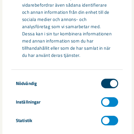
vidarebefordrar även sådana identifierare
och annan information från din enhet till de
sociala medier och annons- och
analysföretag som vi samarbetar med.
Dessa kan i sin tur kombinera informationen
med annan information som du har
tillhandahållit eller som de har samlat in när
du har använt deras tjänster.
Så kan humanoida robotar öka
säkerheten i framtidens gruva
Samtyckesval
Utvecklingen av humanoida robotar, människoliknande
Nödvändig
robotar med armar och ben, går snabbt. I takt med att
tekniken blir alltmer avancerad ...
Inställningar
Statistik