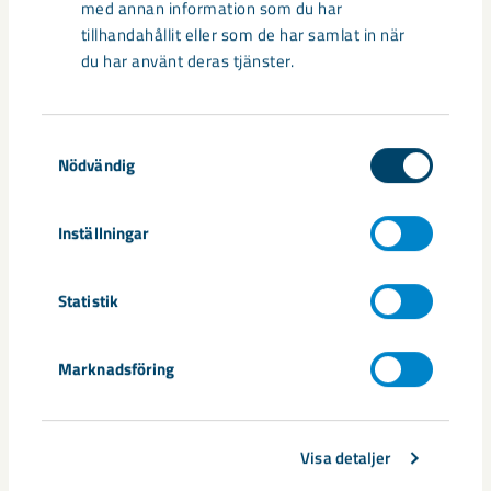
med annan information som du har
Utvecklingen av humanoida robotar, människoliknande
tillhandahållit eller som de har samlat in när
robotar med armar och ben, går snabbt. I takt med att
du har använt deras tjänster.
tekniken blir alltmer avancerad ...
Samtyckesval
Nödvändig
Inställningar
Nytt sovringsverk växer fram
Nu syns det hur LKAB:s nya sovringsverk successivt tar form.
Statistik
Anläggningen kommer att ersätta det befintliga verket från
1950-talet och ...
Marknadsföring
Visa detaljer