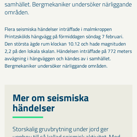
samhället. Bergmekaniker undersöker närliggande
områden.
Flera seismiska händelser inträffade i malmkroppen
Printzskölds hängvägg på förmiddagen söndag 7 februari.
Den största ägde rum klockan 10.12 och hade magnituden
2,2 på den lokala skalan. Händelsen inträffade på 772 meters
avvägning i hängväggen och kändes av i samhället.
Bergmekaniker undersöker närliggande områden.
Mer om seismiska
händelser
Storskalig gruvbrytning under jord ger
upphov till så kallad seismisk aktivitet. Med