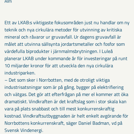
Alm
Ett av LKAB:s viktigaste fokusområden just nu handlar om ny
teknik och nya cirkulära metoder för utvinning av kri­tiska
mineral och råvaror ur gruvavfall. Ur dagens gruvavfall är
målet att utvinna sällsynta jordartsmetaller och fosfor som
värdefulla biprodukter i järnmalmsbryt­ningen. I Luleå
planerar LKAB under kommande år för investeringar på runt
10 miljarder kronor för att utveckla den nya cirkulära
industriparken.
– Det som sker i Norrbotten, med de otroligt viktiga
industrisatsningar som är på gång, bygger på elektrifiering
och vät­gas. Det gör att efterfrågan på mer el kom­mer att öka
dramatiskt. Vindkraften är det kraftslag som i stor skala kan
vara på plats snabbast och till mest konkurrens­kraftig
kostnad. Vindkraftsutbyggnaden är helt enkelt avgörande för
Norrbottens konkurrenskraft, säger Daniel Badman, vd på
Svensk Vindenergi.