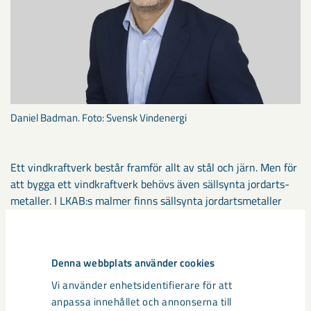
Daniel Badman. Foto: Svensk Vindenergi
Ett vindkraftverk består framför allt av stål och järn. Men för
att bygga ett vind­kraftverk behövs även sällsynta jordarts­
metaller. I LKAB:s malmer finns sällsynta jordartsmetaller
som ökar i relation till mängden fosfor.
– Att vi har tillgång till sällsynta jordartsmetaller gör förstås
att utvin­ningen och processen kan göras utifrån modern
Denna webbplats använder cookies
miljölagstiftning och moderna arbetsmiljövillkor, vilket är en
utmaning globalt. Norrbotten har särskilt goda för­
Vi använder enhetsidentifierare för att
utsättningar att lyckas tack vare projektet ReeMAP, som ska
anpassa innehållet och annonserna till