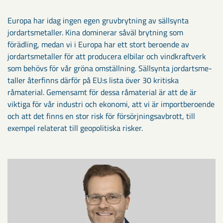
Europa har idag ingen egen gruvbryt­ning av sällsynta
jordartsmetaller. Kina dominerar såväl brytning som
förädling, medan vi i Europa har ett stort beroende av
jordartsmetaller för att producera elbi­lar och vindkraftverk
som behövs för vår gröna omställning. Sällsynta jordartsme­
taller återfinns därför på EU:s lista över 30 kritiska
råmaterial. Gemensamt för dessa råmaterial är att de är
viktiga för vår industri och ekonomi, att vi är import­beroende
och att det finns en stor risk för försörjningsavbrott, till
exempel relaterat till geopolitiska risker.