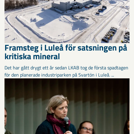
Framsteg i Luleå för satsningen på
kritiska mineral
Det har gått drygt ett år sedan LKAB tog de första spadtagen
för den planerade industriparken på Svartön i Luleå. ...