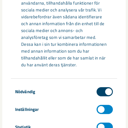
kunna leverera hela 30 procent av dagens importbehov av
användarna, tillhandahålla funktioner för
säll­synta jordartsmetaller i EU – bara genom att återvinna
sociala medier och analysera vår trafik. Vi
och förädla gruvavfall, säger Daniel Badman.
vidarebefordrar även sådana identifierare
och annan information från din enhet till de
sociala medier och annons- och
Sällsynta jordartsmetaller har samma viktiga betydelse för
analysföretag som vi samarbetar med.
klimatomställningen över hela världen.
Dessa kan i sin tur kombinera informationen
– Tittar vi på hela Sverige så kommer elproduktionen behöva
med annan information som du har
byggas ut med 10 terawattimmar per år fram till år 2045.
tillhandahållit eller som de har samlat in när
Det är mer än hela Norrbottens elanvänd­ning idag. Inget
du har använt deras tjänster.
enskilt kraftslag kommer att kunna byggas ut tillräckligt
mycket för att ensamt klara av att möta den ökande
elanvändningen, men i dagsläget är vind­kraften det kraftslag
Samtyckesval
som snabbast kan vara på plats och Sverige har unika
Nödvändig
förutsättningar för vindkraft, säger Daniel Badman.
Inställningar
Dela
Statistik