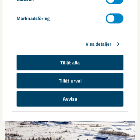
Taggar
Marknadsföring
elkraft
elproduktion
kritiska mineral
reemap
Svensk Vindenergi
sällsynta jordartsmetaller
vindkraft
Visa detaljer
Tillåt alla
Relaterat innehåll
Tillåt urval
Avvisa